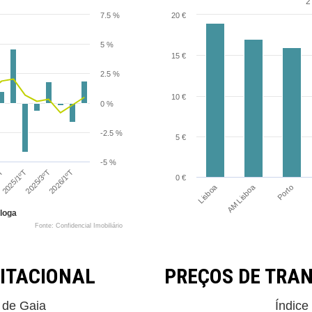
2
7.5 %
20 €
5 %
15 €
2.5 %
10 €
0 %
-2.5 %
5 €
-5 %
2026/1ºT
ºT
2025/1ºT
2025/3ºT
0 €
AM Lisboa
Lisboa
Porto
loga
Fonte: Confidencial Imobiliário
ITACIONAL
PREÇOS DE TRA
 de Gaia
Índice