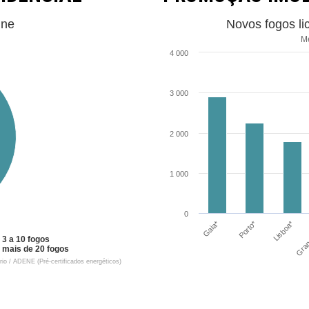
ine
Novos fogos li
Mé
4 000
3 000
2 000
1 000
0
Gaia*
Porto*
Lisboa*
Gran
 3 a 10 fogos
e mais de 20 fogos
ário / ADENE (Pré-certificados energéticos)