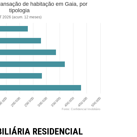
ransação de habitação em Gaia, por
tipologia
T 2026 (acum. 12 meses)
350 000
200 000
450 000
300 000
0 000
400 000
250 000
500 000
Fonte: Confidencial Imobiliário
LIÁRIA RESIDENCIAL