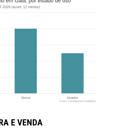
o em Gaia, por estado de uso
T 2026 (acum. 12 meses)
Novos
Usados
Fonte: Confidencial Imobiliário
A E VENDA