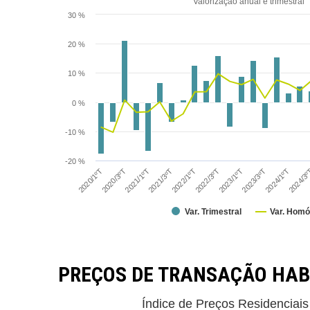
Valorização anual e trimestral
30 %
20 %
10 %
0 %
-10 %
-20 %
2024/1ºT
2022/1ºT
2020/1ºT
2024/3
2022/3ºT
2020/3ºT
2023/1ºT
2021/1ºT
2023/3ºT
2021/3ºT
Var. Trimestral
Var. Homó
PREÇOS DE TRANSAÇÃO HAB
Índice de Preços Residenciais