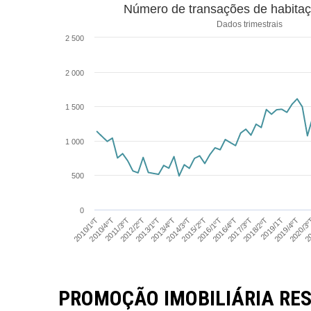
Número de transações de habita
Dados trimestrais
2 500
2 000
1 500
1 000
500
0
2013/1ºT
20
2010/4ºT
2019/1T
2016/4ºT
2014/3ºT
2012/2ºT
2020/3
2010/1ºT
2018/2ºT
2016/1ºT
2013/4ºT
2011/3ºT
2019/4ºT
2017/3ºT
2015/2ºT
PROMOÇÃO IMOBILIÁRIA RES