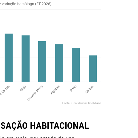
e variação homóloga (2T 2026)
 Lisboa
Lisboa
Gaia
Porto
Grande Porto
Algarve
Fonte: Confidencial Imobiliário
NSAÇÃO HABITACIONAL