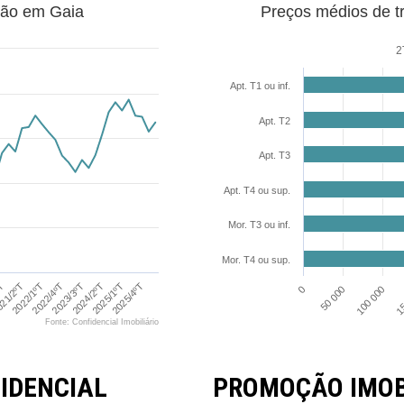
ção em Gaia
Preços médios de t
2
Apt. T1 ou inf.
Apt. T2
Apt. T3
Apt. T4 ou sup.
Mor. T3 ou inf.
Mor. T4 ou sup.
21/2ºT
2025/1ºT
2022/4ºT
ºT
2024/2ºT
2022/1ºT
2025/4ºT
2023/3ºT
100 000
50 000
15
0
Fonte: Confidencial Imobiliário
IDENCIAL
PROMOÇÃO IMOBI