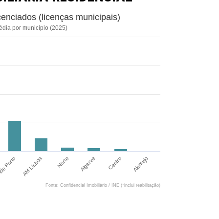
cenciados (licenças municipais)
dia por município (2025)
AM Lisboa
Norte
Algarve
Centro
de Porto
Alentejo
Fonte: Confidencial Imobiliário / INE (*inclui reabilitação)