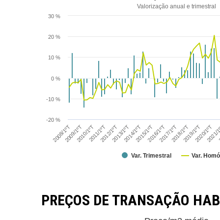
Valorização anual e trimestral
30 %
20 %
10 %
0 %
-10 %
-20 %
2017/1ºT
2016/1ºT
2015/1ºT
2014/1ºT
2013/1ºT
2012/1ºT
2011/1ºT
2010/1ºT
2
2009/1ºT
2021/
2008/1ºT
2020/1ºT
2019/1ºT
2018/1ºT
Var. Trimestral
Var. Homó
PREÇOS DE TRANSAÇÃO HAB