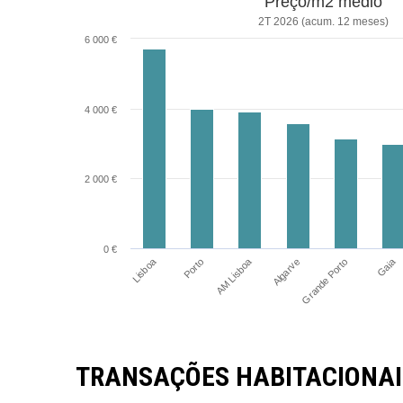
Preço/m2 médio
2T 2026 (acum. 12 meses)
6 000 €
4 000 €
2 000 €
0 €
Lisboa
Gaia
AM Lisboa
Porto
Algarve
Grande Porto
TRANSAÇÕES HABITACIONAI