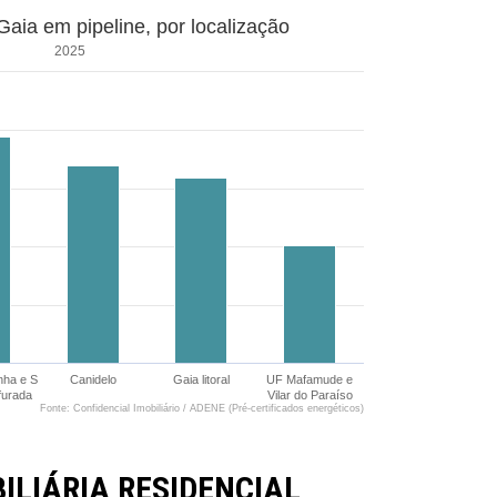
aia em pipeline, por localização
2025
nha e S
Canidelo
Gaia litoral
UF Mafamude e
furada
Vilar do Paraíso
Fonte: Confidencial Imobiliário / ADENE (Pré-certificados energéticos)
LIÁRIA RESIDENCIAL