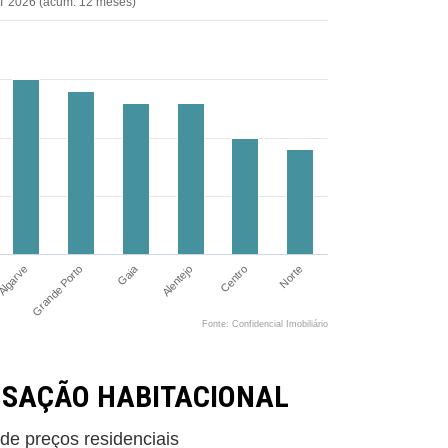
T 2026 (acum. 12 meses)
Gaia
Algarve
Norte
Centro
Alentejo
Grande Porto
Fonte: Confidencial Imobiliário
NSAÇÃO HABITACIONAL
 de preços residenciais