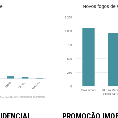
ne
Novos fogos de G
1 250
1 000
750
500
250
Norte
Centro
Alentejo
0
Gaia interior
UF Sta Mari
Pedro da A
ário / ADENE (Pré-certificados energéticos)
IDENCIAL
PROMOÇÃO IMOBI