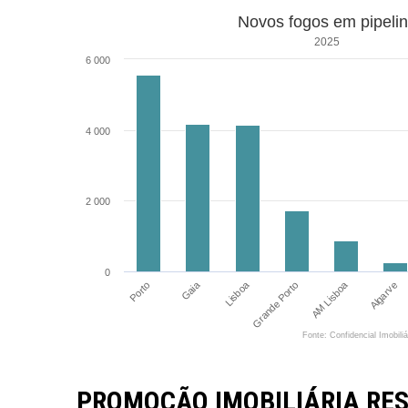
Novos fogos em pipeli
2025
6 000
4 000
2 000
0
Gaia
Lisboa
AM Lisboa
Porto
Algarve
Grande Porto
Fonte: Confidencial Imobili
PROMOÇÃO IMOBILIÁRIA RES