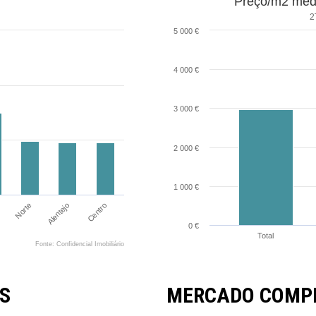
Preço/m2 médi
2
5 000 €
4 000 €
3 000 €
2 000 €
1 000 €
Norte
Alentejo
Centro
0 €
Total
Fonte: Confidencial Imobiliário
S
MERCADO COMPR