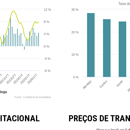
Taxa d
12 %
30 %
8 %
20 %
4 %
0 %
10 %
-4 %
-8 %
2026/1ºT
2025/1ºT
2024/1ºT
2023/1ºT
022/1ºT
1ºT
0 %
AM
Norte
Alentejo
Centro
loga
Fonte: Confidencial Imobiliário
ITACIONAL
PREÇOS DE TRA